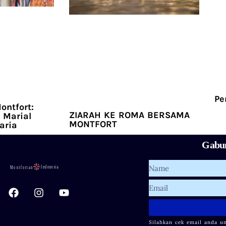
Pe
ontfort:
ZIARAH KE ROMA BERSAMA
 Marial
MONTFORT
aria
Gabun
Name
F
I
Y
Email
a
n
o
c
s
u
e
t
t
Silahkan cek email anda u