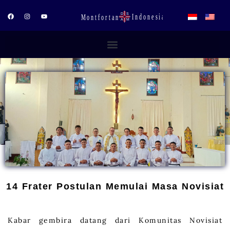
Lewati
ke
F
I
Y
a
n
o
konten
c
s
u
e
t
t
b
a
u
o
g
b
o
r
e
k
a
m
14 Frater Postulan Memulai Masa Novisiat
Kabar gembira datang dari Komunitas Novisiat