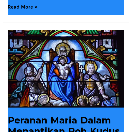
Read More »
Peranan
Maria
Dalam
Menantikan
Roh
Kudus
Peranan Maria Dalam
Menantikan Roh Kudus