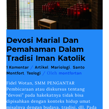
Devosi Marial Dan
Pemahaman Dalam
Tradisi Iman Katolik
/
,
,
1 Komentar
Artikel
Mariologi
Santo
,
/ Oleh
Montfort
Teologi
montfortan
Fidel Wotan, SMM PENGANTAR
Pembicaraan atau diskursus tentang
“devosi” pada hakekatnya tidak bisa
dipisahkan dengan konteks hidup umat
misalnya dengan budaya, tradisi, dll. Pada