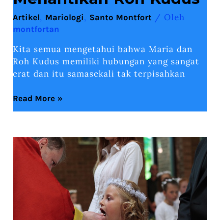
,
,
/ Oleh
Artikel
Mariologi
Santo Montfort
montfortan
Kita semua mengetahui bahwa Maria dan
Roh Kudus memiliki hubungan yang sangat
erat dan itu samasekali tak terpisahkan
Read More »
MARIA,
Wanita
Ekaristi