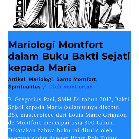
Mariologi Montfort
dalam Buku Bakti Sejati
kepada Maria
,
,
,
Artikel
Mariologi
Santo Montfort
/ Oleh
Spiritualitas
montfortan
P. Gregorius Pasi, SMM Di tahun 2012, Bakti
Sejati kepada Maria (selanjutnya disebut
BS), masterpiece dari Louis Marie Grignion
de Montfort mencapai usia 300 tahun.
Dikatakan bahwa buku ini ditulis oleh
seorang kudus dengan ilham Roh Kudus,