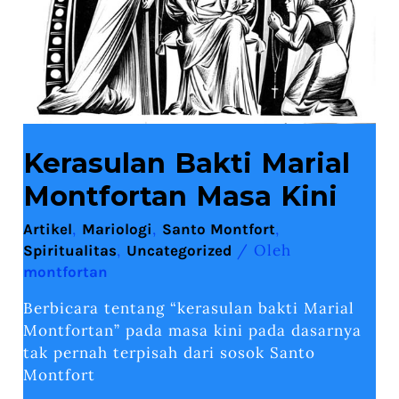
Kerasulan Bakti Marial
Montfortan Masa Kini
,
,
,
Artikel
Mariologi
Santo Montfort
,
/ Oleh
Spiritualitas
Uncategorized
montfortan
Berbicara tentang “kerasulan bakti Marial
Montfortan” pada masa kini pada dasarnya
tak pernah terpisah dari sosok Santo
Montfort