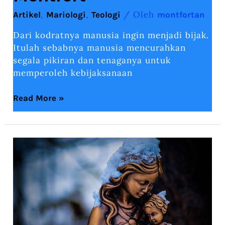
,
,
/ Oleh
Artikel
Mariologi
Teologi
montfortan
Dari kodratnya manusia ingin menjadi bijak.
Itulah sebabnya manusia mencurahkan
segala pikiran dan tenaganya untuk
memperoleh kebijaksanaan
Read More »
Teologi
dan
Spiritualitas
Pembaktian
Diri
kepada
Yesus
melalui
Maria