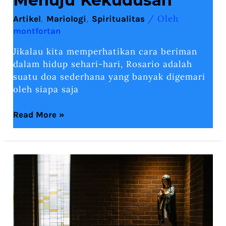
,
,
/ Oleh
Artikel
Mariologi
Spiritualitas
montfortan
Jikalau kita memperhatikan cara beriman
dalam hidup sehari-hari, Rosario adalah
suatu doa sederhana yang banyak digemari
oleh siapa saja
Read More »
Devosi
Marial
Dan
Pemahaman
Dalam
Tradisi
Iman
Katolik