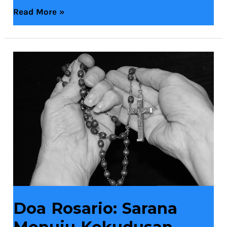
Read More »
Doa
Rosario:
Sarana
Menuju
Kekudusan
Doa Rosario: Sarana
Menuju Kekudusan