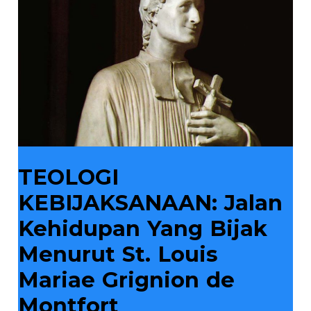
Kehidupan
Yang
Bijak
Menurut
St.
Louis
Mariae
Grignion
de
Montfort
TEOLOGI
KEBIJAKSANAAN: Jalan
Kehidupan Yang Bijak
Menurut St. Louis
Mariae Grignion de
Montfort