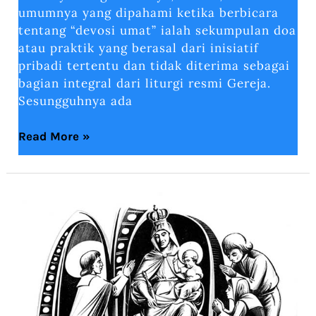
umumnya yang dipahami ketika berbicara
tentang “devosi umat” ialah sekumpulan doa
atau praktik yang berasal dari inisiatif
pribadi tertentu dan tidak diterima sebagai
bagian integral dari liturgi resmi Gereja.
Sesungguhnya ada
Read More »
Mariologi
Montfort
dalam
Buku
Bakti
Sejati
kepada
Maria