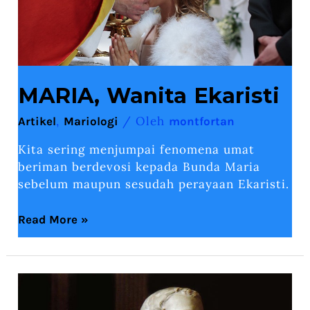
MARIA, Wanita Ekaristi
,
/ Oleh
Artikel
Mariologi
montfortan
Kita sering menjumpai fenomena umat
beriman berdevosi kepada Bunda Maria
sebelum maupun sesudah perayaan Ekaristi.
Read More »
TEOLOGI
KEBIJAKSANAAN:
Jalan