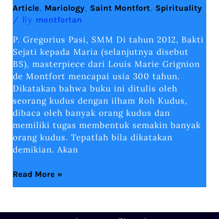
,
,
,
Article
Mariology
Saint Montfort
Spirituality
/ By
montfortan
P. Gregorius Pasi, SMM Di tahun 2012, Bakti
Sejati kepada Maria (selanjutnya disebut
BS), masterpiece dari Louis Marie Grignion
de Montfort mencapai usia 300 tahun.
Dikatakan bahwa buku ini ditulis oleh
seorang kudus dengan ilham Roh Kudus,
dibaca oleh banyak orang kudus dan
memiliki tugas membentuk semakin banyak
orang kudus. Tepatlah bila dikatakan
demikian. Akan
Read More »