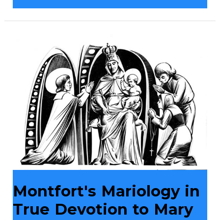
Montfort's
Mariology
in
True
Devotion
to
Mary
Montfort's Mariology in
True Devotion to Mary