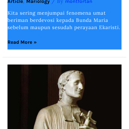
,
/ By
Article
Mariology
montfortan
Kita sering menjumpai fenomena umat
beriman berdevosi kepada Bunda Maria
sebelum maupun sesudah perayaan Ekaristi.
Read More »
THE
THEOLOGY
OF
WISDOM:
The
Wise
Way
of
Life
According
to
St.
Louis