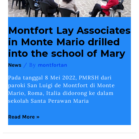
school
of
Mary
Montfort Lay Associates
in Monte Mario drilled
into the school of Mary
/ By
News
montfortan
Pada tanggal 8 Mei 2022, PMRSH dari
paroki San Luigi de Montfort di Monte
Mario, Roma, Italia didorong ke dalam
sekolah Santa Perawan Maria
Read More »