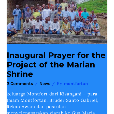
the
Project
of
the
Marian
Shrine
Inaugural Prayer for the
Project of the Marian
Shrine
/
/ By
2 Comments
News
montfortan
keluarga Montfort dari Kisangani – para
Imam Montfortan, Bruder Santo Gabriel,
Rekan Awam dan postulan
menyelenggarakan ziarah ke Gua Maria