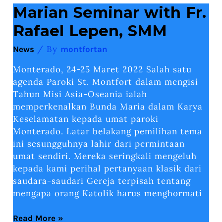
Marian
Marian Seminar with Fr.
Seminar
with
Rafael Lepen, SMM
Fr.
Rafael
/ By
Lepen,
News
montfortan
SMM
Monterado, 24-25 Maret 2022 Salah satu
agenda Paroki St. Montfort dalam mengisi
Tahun Misi Asia-Oseania ialah
memperkenalkan Bunda Maria dalam Karya
Keselamatan kepada umat paroki
Monterado. Latar belakang pemilihan tema
ini sesungguhnya lahir dari permintaan
umat sendiri. Mereka seringkali mengeluh
kepada kami perihal pertanyaan klasik dari
saudara-saudari Gereja terpisah tentang
mengapa orang Katolik harus menghormati
Read More »