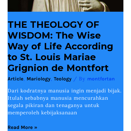
Mariae
Grignion
de
Montfort
THE THEOLOGY OF
WISDOM: The Wise
Way of Life According
to St. Louis Mariae
Grignion de Montfort
,
,
/ By
Article
Mariology
Teology
montfortan
Dari kodratnya manusia ingin menjadi bijak.
Itulah sebabnya manusia mencurahkan
segala pikiran dan tenaganya untuk
memperoleh kebijaksanaan
Read More »