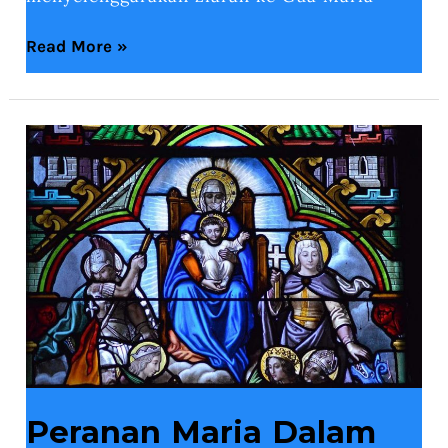
Read More »
Peranan
Maria
Dalam
Menantikan
Roh
Kudus
Peranan Maria Dalam