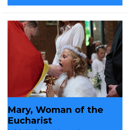
Mary,
Woman
of
the
Eucharist
Mary, Woman of the
Eucharist