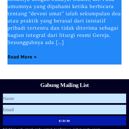
umumnya yang dipahami ketika berbicara
tentang “devosi umat” ialah sekumpulan doa
atau praktik yang berasal dari inisiatif
pribadi tertentu dan tidak diterima sebagai
bagian integral dari liturgi resmi Gereja.
Sesungguhnya ada […]
Read More »
Gabung Mailing List
Name
Email
KIRIM