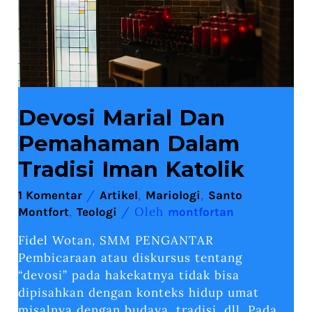
Devosi Marial Dan
Pemahaman Dalam
Tradisi Iman Katolik
/
,
,
1 Komentar
Artikel
Mariologi
Santo
,
/ Oleh
Montfort
Teologi
montfortan
Fidel Wotan, SMM PENGANTAR
Pembicaraan atau diskursus tentang
“devosi” pada hakekatnya tidak bisa
dipisahkan dengan konteks hidup umat
misalnya dengan budaya, tradisi, dll. Pada