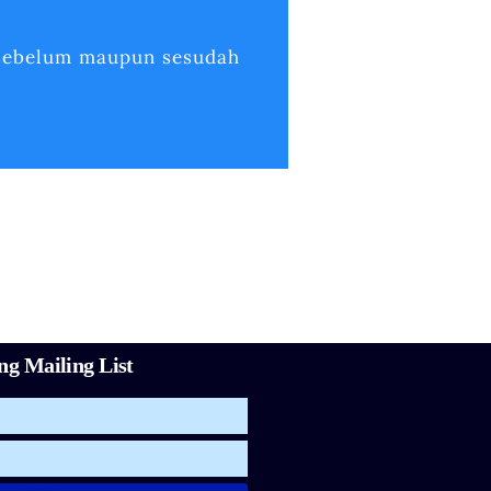
 sebelum maupun sesudah
g Mailing List