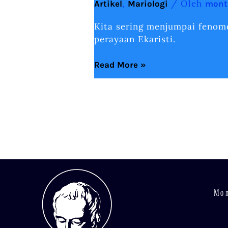
,
/ Oleh
Artikel
Mariologi
mont
Kita sering menjumpai feno
perayaan Ekaristi.
Read More »