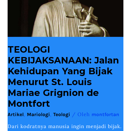
Louis
Mariae
Grignion
de
Montfort
TEOLOGI
KEBIJAKSANAAN: Jalan
Kehidupan Yang Bijak
Menurut St. Louis
Mariae Grignion de
Montfort
,
,
/ Oleh
Artikel
Mariologi
Teologi
montfortan
Dari kodratnya manusia ingin menjadi bijak.