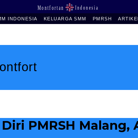
MM INDONESIA
KELUARGA SMM
PMRSH
ARTIKE
ntfort
Diri PMRSH Malang, 