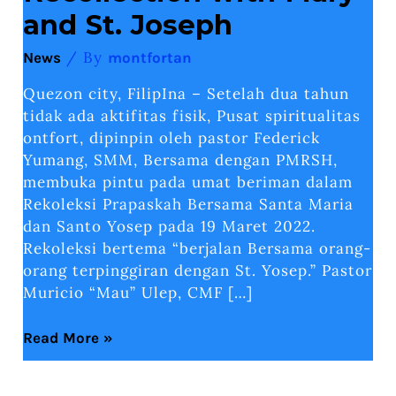
Recollection
and St. Joseph
with
Mary
and
/ By
News
montfortan
St.
Joseph
Quezon city, FilipIna – Setelah dua tahun
tidak ada aktifitas fisik, Pusat spiritualitas
ontfort, dipinpin oleh pastor Federick
Yumang, SMM, Bersama dengan PMRSH,
membuka pintu pada umat beriman dalam
Rekoleksi Prapaskah Bersama Santa Maria
dan Santo Yosep pada 19 Maret 2022.
Rekoleksi bertema “berjalan Bersama orang-
orang terpinggiran dengan St. Yosep.” Pastor
Muricio “Mau” Ulep, CMF […]
Read More »